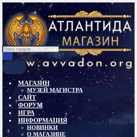
Перейти
Перейти
к
к
навигации
содержимому
Поиск
товаров
МАГАЗИН
МУЗЕЙ МАГИСТРА
САЙТ
ФОРУМ
ИГРА
ИНФОРМАЦИЯ
НОВИНКИ
О МАГАЗИНЕ