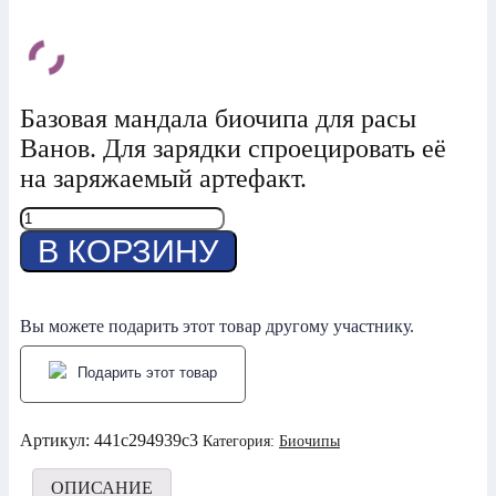
Базовая мандала биочипа для расы
Ванов. Для зарядки спроецировать её
на заряжаемый артефакт.
Количество
товара
В КОРЗИНУ
Биочип
-
Мандала
Биочипа
Вы можете подарить этот товар другому участнику.
Ванов
Подарить этот товар
Артикул:
441c294939c3
Категория:
Биочипы
ОПИСАНИЕ