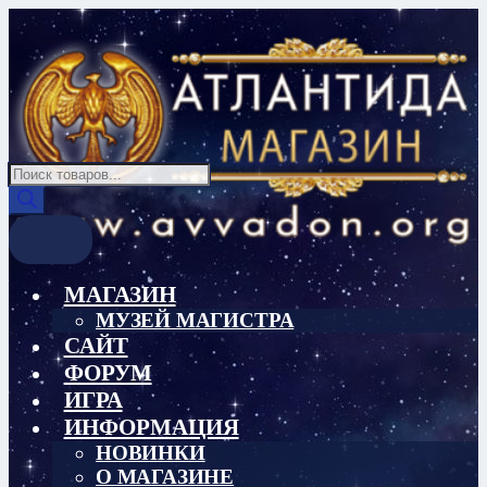
Перейти
Перейти
к
к
навигации
содержимому
Поиск
товаров
МАГАЗИН
МУЗЕЙ МАГИСТРА
САЙТ
ФОРУМ
ИГРА
ИНФОРМАЦИЯ
НОВИНКИ
О МАГАЗИНЕ